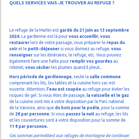
QUELS SERVICES VAIS-JE TROUVER AU REFUGE ?
Services
CES
LITÉS
Le refuge de la Martin est
gardé du 21 juin au 13 septembre
DA
2024.
La gardienne est là pour
vous accueillir
,
vous
restaurer
lors de votre passage, vous préparer le
repas du
soir
et le
petit-déjeuner
si vous dormez au refuge,
vous
renseigner
sur les itinéraires, le refuge, etc. Vous pouvez
également faire une halte pour
remplir vos gourdes
au
robinet,
vous sécher
les plumes quand il pleut...
Hors période de gardiennage
, seule la
salle commune
comprenant les lits, les tables et la cuisine hors sac est
ouverte. Attention,
l'eau est coupée
au refuge pour éviter les
risques de gel. Si vous êtes de passage,
la vaisselle et le gaz
de la cuisine sont mis à votre disposition par le Parc national
de la Vanoise, ainsi que
du bois pour le poêle
, pour la somme
ercher
de
2€ par personne
. Si vous
passez la nuit
au refuge, les lits
et les couvertures sont à votre disposition pour la somme de
11 € par personne.
Ces sommes permettent aux refuges de montagne de continuer