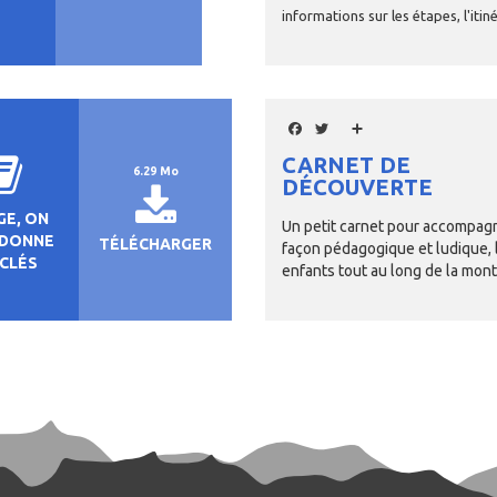
informations sur les étapes, l'itiné
Facebook
Twitter
Share
CARNET DE
6.29 Mo
DÉCOUVERTE
GE, ON
Un petit carnet pour accompagn
 DONNE
TÉLÉCHARGER
façon pédagogique et ludique, 
 CLÉS
enfants tout au long de la mon