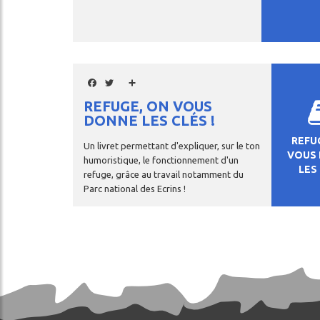
Facebook
Twitter
Share
REFUGE, ON VOUS
DONNE LES CLÉS !
REFU
Un livret permettant d'expliquer, sur le ton
VOUS
humoristique, le fonctionnement d'un
LES
cher
refuge, grâce au travail notamment du
Parc national des Ecrins !