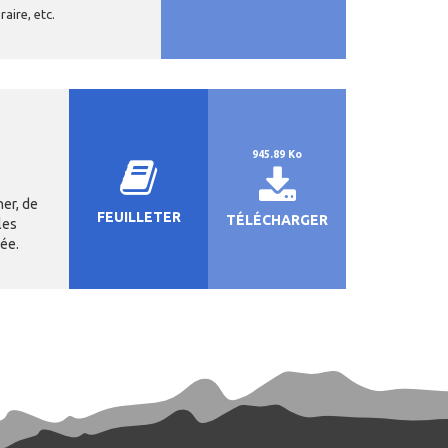
raire, etc.
945.89 Ko
er, de
FEUILLETER
TÉLÉCHARGER
les
tée.