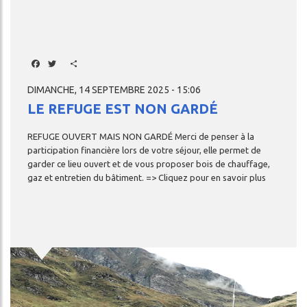
Facebook
Twitter
Share
DIMANCHE, 14 SEPTEMBRE 2025 - 15:06
LE REFUGE EST NON GARDÉ
REFUGE
OUVERT
MAIS
NON
GARDÉ
Merci
de
penser
à
la
participation
financière
lors
de
votre
séjour,
elle
permet
de
garder
ce
lieu
ouvert
et
de
vous
proposer
bois
de
chauffage,
gaz
et
entretien
du
bâtiment.
=>
Cliquez
pour
en
savoir
plus
Image