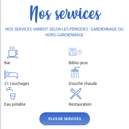
COMME AUX GRANDS !
Nos services
OUVREZ GRAND VOS YEUX ET
CES
VOS OREILLES !
LITÉS
NOS SERVICES VARIENT SELON LES PÉRIODES : GARDIENNAGE OU
DA
HORS-GARDIENNAGE
Bar
Biblio-jeux
21 couchages
Douche chaude
Eau potable
Restauration
ercher
PLUS DE SERVICES