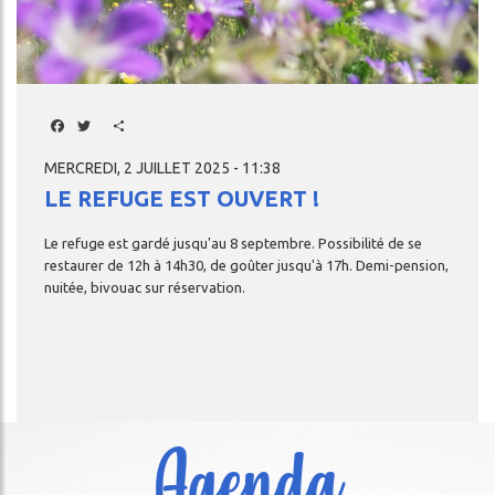
Facebook
Twitter
Share
MERCREDI, 2 JUILLET 2025 - 11:38
LE REFUGE EST OUVERT !
Le
refuge
est
gardé
jusqu'au
8
septembre.
Possibilité
de
se
restaurer
de
12h
à
14h30,
de
goûter
jusqu'à
17h.
Demi-pension,
nuitée,
bivouac
sur
réservation.
Agenda