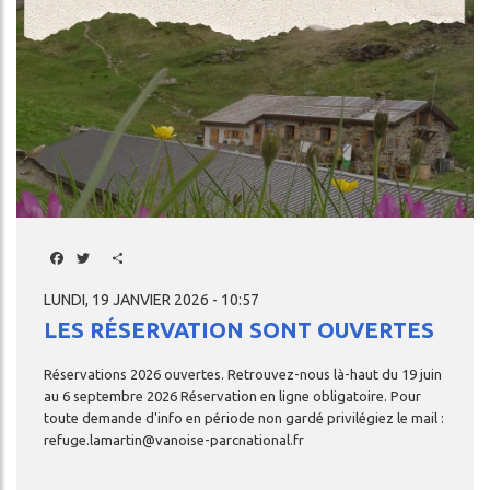
Facebook
Twitter
Share
LUNDI, 19 JANVIER 2026 - 10:57
LES RÉSERVATION SONT OUVERTES
Réservations
2026
ouvertes.
Retrouvez-nous
là-haut
du
19
juin
au
6
septembre
2026
Réservation
en
ligne
obligatoire.
Pour
toute
demande
d'info
en
période
non
gardé
privilégiez
le
mail
:
refuge.lamartin@vanoise-parcnational.fr