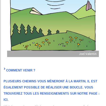
Joel Valentin
COMMENT VENIR ?
PLUSIEURS CHEMINS VOUS MÈNERONT À LA MARTIN. IL EST
ÉGALEMENT POSSIBLE DE RÉALISER UNE BOUCLE. VOUS
TROUVEREZ TOUS LES RENSEIGNEMENTS SUR NOTRE PAGE :
ICI
.