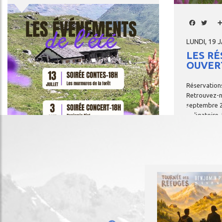
Image
Facebo
Twi
LUNDI, 19 
LES R
OUVER
Réservation
Retrouvez-
septembre
obligatoire.
période
non
refuge.lama
Image