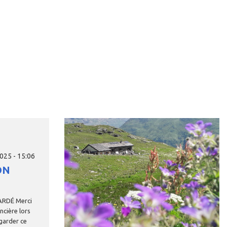
Image
25 - 15:06
ON
ARDÉ
Merci
ancière
lors
garder
ce