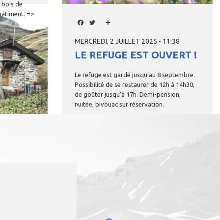
bois
de
bâtiment.
=>
Facebook
Twitter
Share
MERCREDI, 2 JUILLET 2025 - 11:38
LE REFUGE EST OUVERT !
Le
refuge
est
gardé
jusqu'au
8
septembre.
Possibilité
de
se
restaurer
de
12h
à
14h30,
de
goûter
jusqu'à
17h.
Demi-pension,
nuitée,
bivouac
sur
réservation.