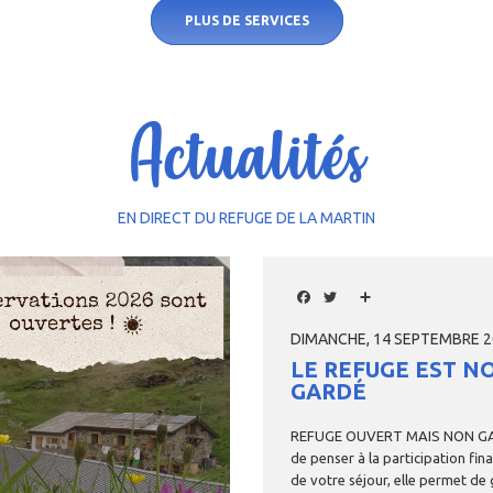
PLUS DE SERVICES
Actualités
EN DIRECT DU REFUGE DE LA MARTIN
Facebook
Twitter
Share
DIMANCHE, 14 SEPTEMBRE 20
LE REFUGE EST N
GARDÉ
REFUGE
OUVERT
MAIS
NON
G
de
penser
à
la
participation
fin
de
votre
séjour,
elle
permet
de