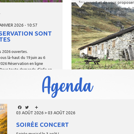
lieu
ouvert
et
de
vous
proposer
Image
chauffage,
gaz
et
entretien
du
ok
tter
Share
Cliquez
pour
en
savoir
plus
JANVIER 2026 - 10:57
ÉSERVATION SONT
TES
s
2026
ouvertes.
nous
là-haut
du
19
juin
au
6
2026
Réservation
en
ligne
Pour
toute
demande
d'info
en
Agenda
gardé
privilégiez
le
mail
:
rtin@vanoise-parcnational.fr
Facebook
Twitter
Share
03 AOÛT 2026 > 03 AOÛT 2026
SOIRÉE CONCERT
Soirée musical le 3 août !