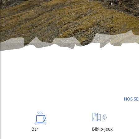
LE REFUGE 
cher
NOS SE
Bar
Biblio-jeux