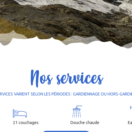
PROFITEZ D'UNE NATURE PRÉSERVÉE...
ACCESSIBLE AUX PETITS COMME AUX GRANDS !
EST GARDÉ DU 19 JUIN AU 6 SEPTEMBRE 2026 ! À BIENTÔ
OUVREZ GRAND VOS YEUX ET VOS OREILLES !
Nos services
RVICES VARIENT SELON LES PÉRIODES : GARDIENNAGE OU HORS-GARD
21 couchages
Douche chaude
Ea