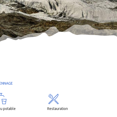
T LÀ-HAUT !
Luci
Sophie Dunaje
François Hacqu
IENNAGE
u potable
Restauration